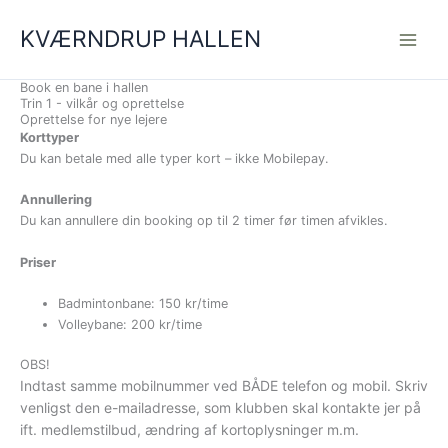
Gå
til
KVÆRNDRUP HALLEN
indholdet
Book en bane i hallen
Trin 1 - vilkår og oprettelse
Oprettelse for nye lejere
Korttyper
Du kan betale med alle typer kort – ikke Mobilepay.
Annullering
Du kan annullere din booking op til 2 timer før timen afvikles.
Priser
Badmintonbane: 150 kr/time
Volleybane: 200 kr/time
OBS!
Indtast samme mobilnummer ved BÅDE telefon og mobil.
Skriv
venligst den e-mailadresse, som klubben skal kontakte jer på
ift. medlemstilbud, ændring af kortoplysninger m.m.